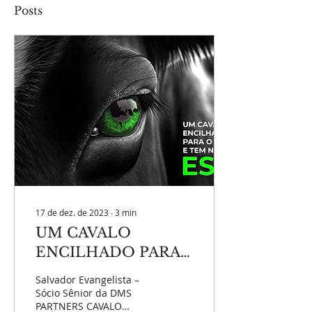
Posts
17 de dez. de 2023
∙
3
min
UM CAVALO
ENCILHADO PARA
O RH....E TEM
Salvador Evangelista –
NOME: ESG
Sócio Sênior da DMS
PARTNERS CAVALO