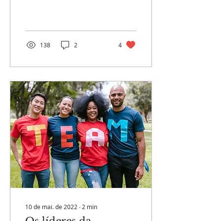
ENCILHADO – A ORIGEM
E O SIGNIFICADO DA
EXPRESSÃO ​ Este ditado
gaúcho é...
138
2
4
10 de mai. de 2022
∙
2
min