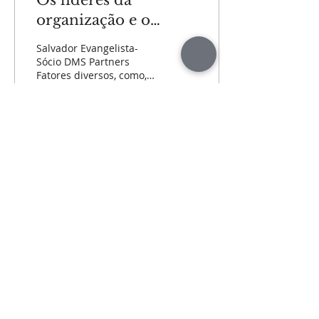
Os líderes da
organização e o
mundo pós-
Salvador Evangelista-
pandemia
Sócio DMS Partners
Fatores diversos, como,
por exemplo, ser
referência de inovação
ou de gestão financeira,...
55
0
5