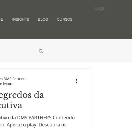
Login
DE
INSIGHTS
BLOG
CURSOS
ivo DMS Partners
e leitura
egredos da
utiva
cutivo da DMS PARTNERS Conteúdo
o. Aperte o play: Descubra os