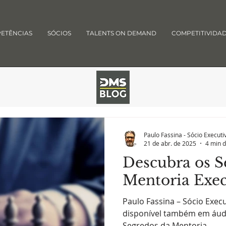
ETÊNCIAS
SÓCIOS
TALENTS ON DEMAND
COMPETITIVIDA
Paulo Fassina - Sócio Execut
21 de abr. de 2025
4 min d
Descubra os S
Mentoria Exec
Paulo Fassina – Sócio Exe
disponível também em áudi
Segredos da Mentoria...