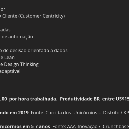
lor
Cliente (Customer Centricity)
nadas
ão de automação
o de decisão orientado a dados
 e Lean
e Design Thinking
 adaptável
00  por hora trabalhada.  Produtividade BR  entre US$15
undo em 2019
  Fonte: Corrida dos  Unicórnios –  Distrito / 
unicornios em 5-7 anos
  Fonte: AAA  Inovação /  Crunchbase