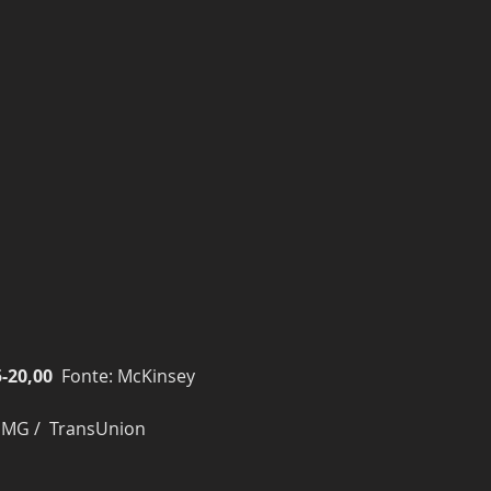
-20,00
  Fonte: McKinsey
KPMG /  TransUnion