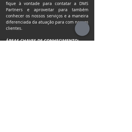
fique à vontade para contatar a DMS 
Partners e aproveitar para também 
conhecer os nossos serviços e a maneira 
diferenciada da atuação para com nossos 
clientes.
ÁREAS CHAVES DE CONHECIMENTO:
● Gerência de Projetos em TI e 
Telecomunicações
● Análise de Negócios
● Sustentabilidade (ESG)
INDÚSTRIAS COM MAIOR 
CONHECIMENTO:
● Telecomunicações
● PLATAFORMAS
:
● CRM
● IoT
< Voltar