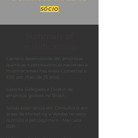
SÓCIO
Summary of
qualifications
Carreira desenvolvida em empresas
químicas e petroquímicas nacionais e
multinacionais nas áreas Comercial e
ESG por mais de 35 anos
Gerente Delegado e Diretor de
empresas globais no Brasil.
Solida experiencia em Consultoria em
áreas de Marketing e Vendas no setor
químico e petroquímico - Mercado
B2B.